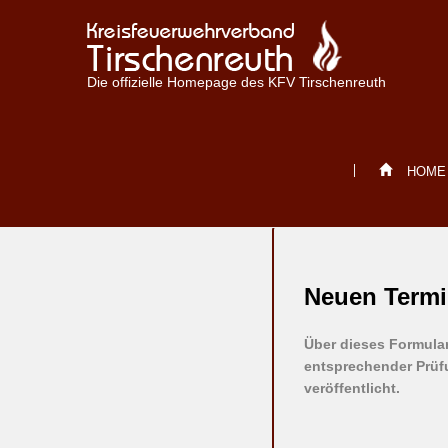
Die offizielle Homepage des KFV Tirschenreuth
HOME
Neuen Term
Über dieses Formula
entsprechender Prüf
veröffentlicht.