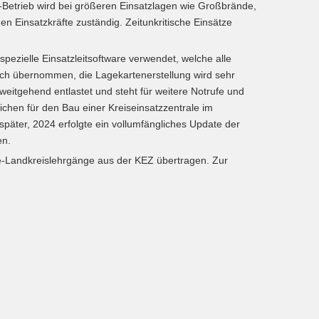
EZ-Betrieb wird bei größeren Einsatzlagen wie Großbrände,
en Einsatzkräfte zuständig. Zeitunkritische Einsätze
pezielle Einsatzleitsoftware verwendet, welche alle
isch übernommen, die Lagekartenerstellung wird sehr
 weitgehend entlastet und steht für weitere Notrufe und
chen für den Bau einer Kreiseinsatzzentrale im
päter, 2024 erfolgte ein vollumfängliches Update der
en.
ne-Landkreislehrgänge aus der KEZ übertragen. Zur