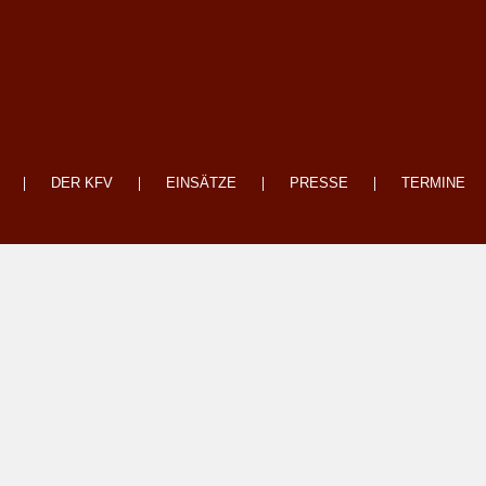
es Landkreis Tirschenreuth
DER KFV
EINSÄTZE
PRESSE
TERMINE