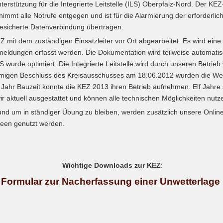
nterstützung für die Integrierte Leitstelle (ILS) Oberpfalz-Nord. Der K
immt alle Notrufe entgegen und ist für die Alarmierung der erforderlich
gesicherte Datenverbindung übertragen.
it dem zuständigen Einsatzleiter vor Ort abgearbeitet. Es wird eine s
ckmeldungen erfasst werden. Die Dokumentation wird teilweise automat
S wurde optimiert. Die Integrierte Leitstelle wird durch unseren Betrieb
timmigen Beschluss des Kreisausschusses am 18.06.2012 wurden die Wei
ahr Bauzeit konnte die KEZ 2013 ihren Betrieb aufnehmen. Elf Jahre s
r aktuell ausgestattet und können alle technischen Möglichkeiten nutz
 und um in ständiger Übung zu bleiben, werden zusätzlich unsere Onli
reen genutzt werden.
Wichtige Downloads zur KEZ
:
Formular zur Nacherfassung einer Unwetterlage