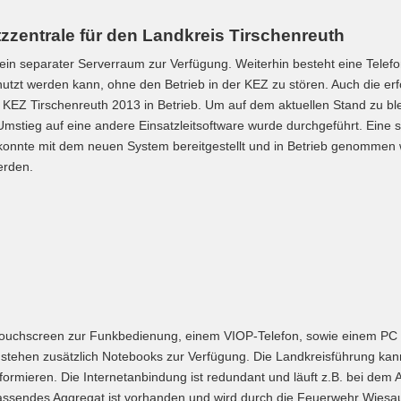
zzentrale für den Landkreis Tirschenreuth
ie ein separater Serverraum zur Verfügung. Weiterhin besteht eine Te
tzt werden kann, ohne den Betrieb in der KEZ zu stören. Auch die er
EZ Tirschenreuth 2013 in Betrieb. Um auf dem aktuellen Stand zu ble
 Umstieg auf eine andere Einsatzleitsoftware wurde durchgeführt. Eine 
konnte mit dem neuen System bereitgestellt und in Betrieb genommen 
 werden.
 Touchscreen zur Funkbedienung, einem VIOP-Telefon, sowie einem PC m
en, stehen zusätzlich Notebooks zur Verfügung. Die Landkreisführung k
formieren. Die Internetanbindung ist redundant und läuft z.B. bei dem 
assendes Aggregat ist vorhanden und wird durch die Feuerwehr Wiesau