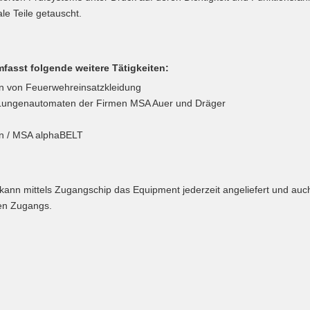
le Teile getauscht.
asst folgende weitere Tätigkeiten:
n von Feuerwehreinsatzkleidung
 Lungenautomaten der Firmen MSA Auer und Dräger
en / MSA alphaBELT
kann mittels Zugangschip das Equipment jederzeit angeliefert und auc
hen Zugangs.