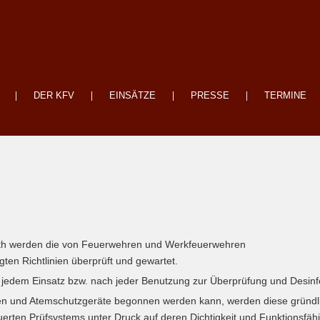
DER KFV
EINSÄTZE
PRESSE
TERMINE
euth werden die von Feuerwehren und Werkfeuerwehren
en Richtlinien überprüft und gewartet.
em Einsatz bzw. nach jeder Benutzung zur Überprüfung und Desinfek
n und Atemschutzgeräte begonnen werden kann, werden diese gründlich
ten Prüfsystems unter Druck auf deren Dichtigkeit und Funktionsfähig