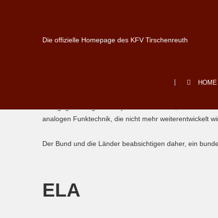
Die offizielle Homepage des KFV Tirschenreuth
Digitalfunk
HOME
Das gegenwärtige Funksystem der Polizei, Feuerwehren,
analogen Funktechnik, die nicht mehr weiterentwickelt wi
Der Bund und die Länder beabsichtigen daher, ein bundes
ELA