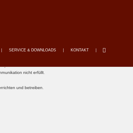
SERVICE & DOWNLOADS
KONTAKT
S) beruht auf der veralteten
unikation nicht erfüllt.
rrichten und betreiben.