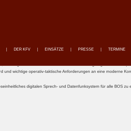
DER KFV
EINSÄTZE
PRESSE
TERMINE
 Rettungsdienste und aller anderen Hilfeleistungsorganisationen (BO
rd und wichtige operativ-taktische Anforderungen an eine moderne Komm
einheitliches digitalen Sprech- und Datenfunksystem für alle BOS zu e